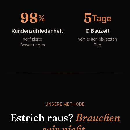
98
5
%
Tage
Kundenzufriedenheit
Ø Bauzeit
verifizierte
vom ersten bis letzten
Bewertungen
Tag
UNSERE METHODE
Estrich raus?
Brauchen
wir nicht.