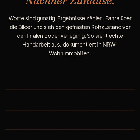
Nachher Zuhause.
Worte sind günstig. Ergebnisse zählen. Fahre über
die Bilder und sieh den gefrästen Rohzustand vor
der finalen Bodenverlegung. So sieht echte
Handarbeit aus, dokumentiert in NRW-
Wohnimmobilien.
Köln-Marienburg
Villa · 240 m²
Drei Etagen, eine Woche, kein Auszug nötig.
Düsseldorf-Oberkassel
Penthouse · 160 m²
Leverkusen-Schlebusch
Nachher
Wärmepumpe vorbereitet, Heizkosten halbiert.
Einfamilienhaus · 180 m²
Altbau, Baujahr 1962,
asbestgeprüft
und sauber gelöst.
Nachher
Nachher