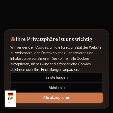
Ihre Privatsphäre ist uns wichtig
Wir verwenden Cookies, um die Funktionalität der Website
IMPRESSIONEN
zu verbessern, den Datenverkehr zu analysieren und
Inhalte zu personalisieren. Sie können alle Cookies
Details, die den
akzeptieren, nicht zwingend erforderliche Cookies
ablehnen oder Ihre Einstellungen anpassen.
Unterschied machen.
Einstellungen
Scrolle weiter und erlebe unsere Materialien, die
Ablehnen
Präzision unserer Arbeit und das finale Ergebnis aus
Alle akzeptieren
DE
nächster Nähe.